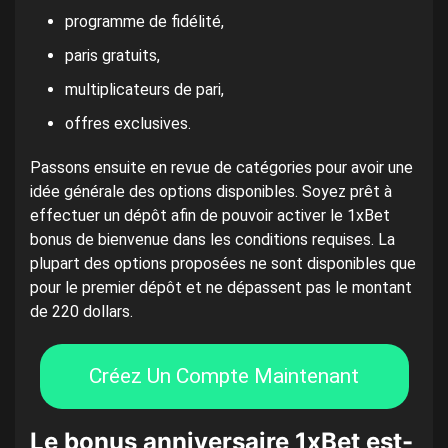
programme de fidélité,
paris gratuits,
multiplicateurs de pari,
offres exclusives.
Passons ensuite en revue de catégories pour avoir une
idée générale des options disponibles. Soyez prêt à
effectuer un dépôt afin de pouvoir activer le 1xBet
bonus de bienvenue dans les conditions requises. La
plupart des options proposées ne sont disponibles que
pour le premier dépôt et ne dépassent pas le montant
de 220 dollars.
Créez Un Compte Maintenant
Le bonus anniversaire 1xBet est-