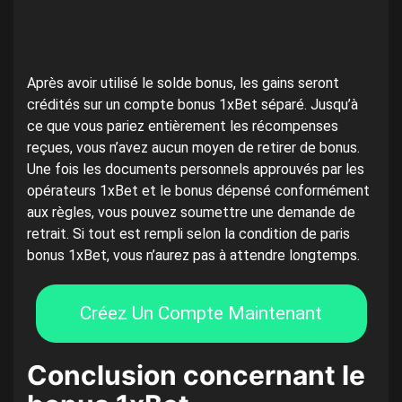
Après avoir utilisé le solde bonus, les gains seront
crédités sur un compte bonus 1xBet séparé. Jusqu’à
ce que vous pariez entièrement les récompenses
reçues, vous n’avez aucun moyen de retirer de bonus.
Une fois les documents personnels approuvés par les
opérateurs 1xBet et le bonus dépensé conformément
aux règles, vous pouvez soumettre une demande de
retrait. Si tout est rempli selon la condition de paris
bonus 1xBet, vous n’aurez pas à attendre longtemps.
Créez Un Compte Maintenant
Conclusion concernant le