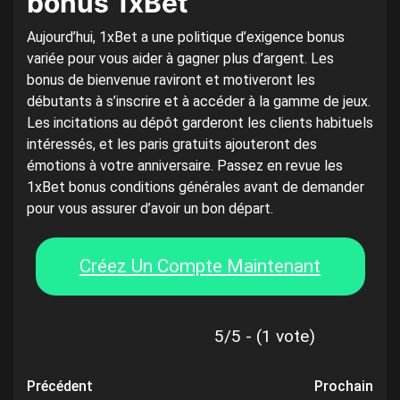
bonus 1xBet
Aujourd’hui, 1xBet a une politique d’exigence bonus
variée pour vous aider à gagner plus d’argent. Les
bonus de bienvenue raviront et motiveront les
débutants à s’inscrire et à accéder à la gamme de jeux.
Les incitations au dépôt garderont les clients habituels
intéressés, et les paris gratuits ajouteront des
émotions à votre anniversaire. Passez en revue les
1xBet bonus conditions générales avant de demander
pour vous assurer d’avoir un bon départ.
Créez Un Compte Maintenant
5/5 - (1 vote)
Précédent
Prochain