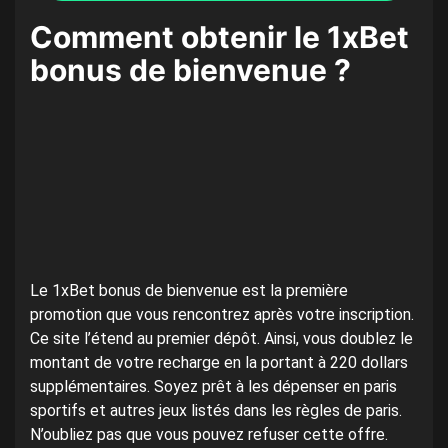
Comment obtenir le 1xBet
bonus de bienvenue ?
Le 1xBet bonus de bienvenue est la première
promotion que vous rencontrez après votre inscription.
Ce site l’étend au premier dépôt. Ainsi, vous doublez le
montant de votre recharge en la portant à 220 dollars
supplémentaires. Soyez prêt à les dépenser en paris
sportifs et autres jeux listés dans les règles de paris.
N’oubliez pas que vous pouvez refuser cette offre.